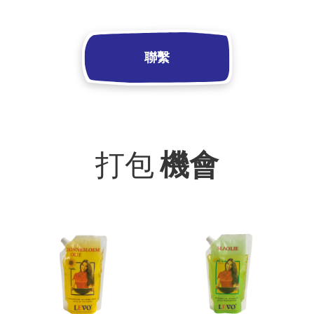
聯繫
打包
機會