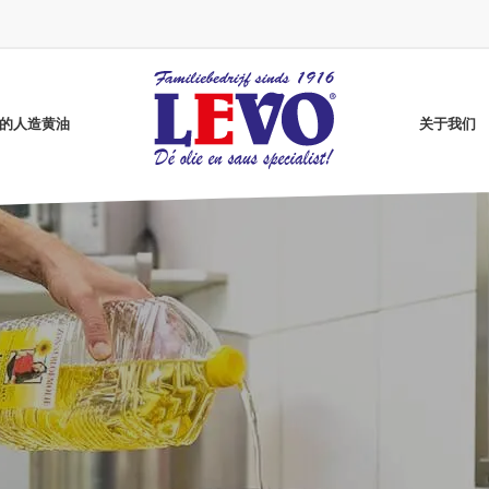
vo的人造黄油
关于我们
Grenada Gold煎炸油
无麸质咖喱酱
葵花籽油
高油酸葵花籽油
无麸质番茄酱
纯净炸油
无麸质芥末酱
Better煎油
明月牌炸油