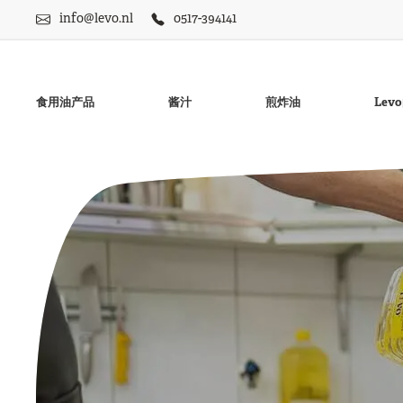
info@levo.nl
0517-394141
食用油产品
酱汁
煎炸油
Le
无麸质蛋黄酱
菜油
无麸质LevoNaise微
豆油
无麸质Frisia薯条酱
花生油
甜薯条酱