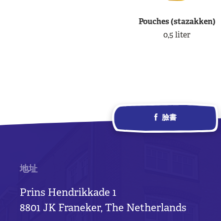
Pouches (stazakken)
0,5 liter
臉書
地址
Prins Hendrikkade 1
8801 JK Franeker, The Netherlands