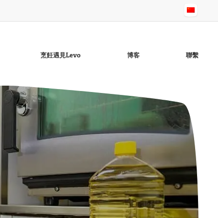
烹飪遇見Levo
博客
聯繫
无麸质蒜香酱
芝麻油
Raapo菜籽油lie
无麸质鸡尾酒酱
无麸质Ravigotte酱
概述頁面：油