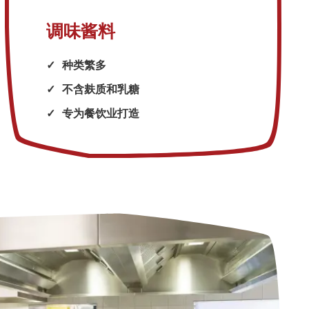
调味酱料
种类繁多
不含麸质和乳糖
专为餐饮业打造