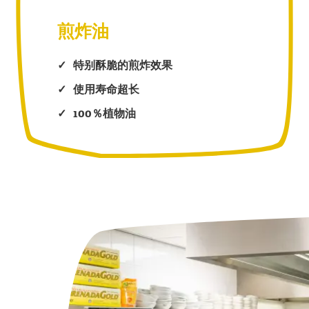
煎炸油
特别酥脆的煎炸效果
使用寿命超长
100％植物油