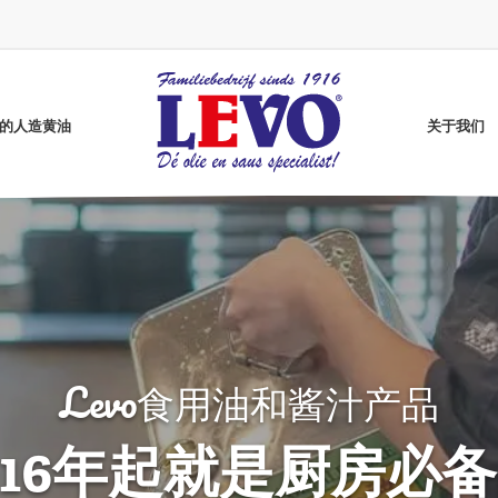
vo的人造黄油
关于我们
Levo食用油和酱汁产品
Grenada Gold煎炸油
无麸质咖喱酱
葵花籽油
高油酸葵花籽油
无麸质番茄酱
纯净炸油
无麸质芥末酱
Better煎油
明月牌炸油
916年起就是厨房必