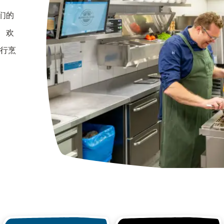
们的
 欢
进行烹