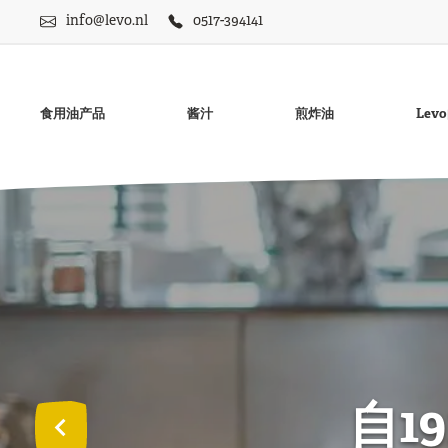
info@levo.nl
0517-394141
食用油产品
酱汁
煎炸油
Le
无麸质蛋黄酱
菜油
无麸质LevoNaise微
豆油
无麸质Frisia薯条酱
花生油
甜薯条酱
自1