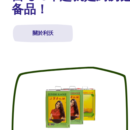
备品！
關於利沃