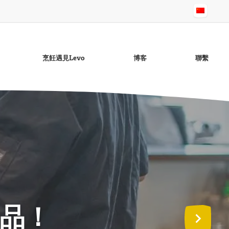
烹飪遇見Levo
博客
聯繫
无麸质蒜香酱
芝麻油
Raapo菜籽油lie
无麸质鸡尾酒酱
无麸质Ravigotte酱
概述頁面：油
备品！