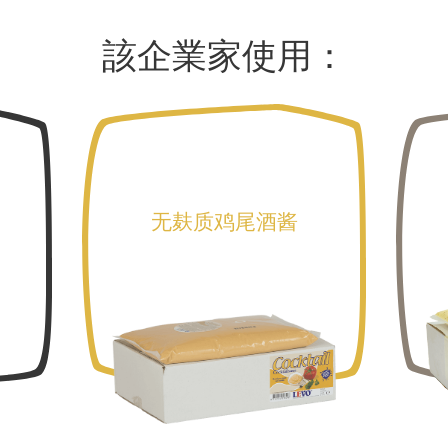
該企業家使用：
无麸质鸡尾酒酱