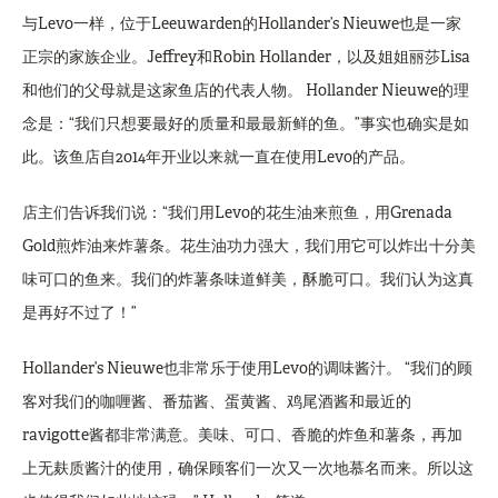
与Levo一样，位于Leeuwarden的Hollander’s Nieuwe也是一家
正宗的家族企业。Jeffrey和Robin Hollander，以及姐姐丽莎Lisa
和他们的父母就是这家鱼店的代表人物。 Hollander Nieuwe的理
念是：“我们只想要最好的质量和最最新鲜的鱼。”事实也确实是如
此。该鱼店自2014年开业以来就一直在使用Levo的产品。
店主们告诉我们说：“我们用Levo的花生油来煎鱼，用Grenada
Gold煎炸油来炸薯条。花生油功力强大，我们用它可以炸出十分美
味可口的鱼来。我们的炸薯条味道鲜美，酥脆可口。我们认为这真
是再好不过了！”
Hollander’s Nieuwe也非常乐于使用Levo的调味酱汁。 “我们的顾
客对我们的咖喱酱、番茄酱、蛋黄酱、鸡尾酒酱和最近的
ravigotte酱都非常满意。美味、可口、香脆的炸鱼和薯条，再加
上无麸质酱汁的使用，确保顾客们一次又一次地慕名而来。所以这