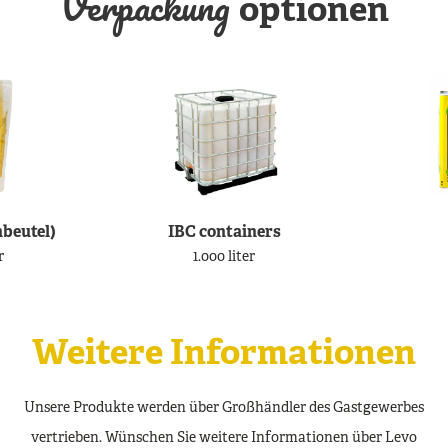
Verpackung
optionen
hbeutel)
IBC containers
r
1.000 liter
Weitere Informationen
Unsere Produkte werden über Großhändler des Gastgewerbes
vertrieben. Wünschen Sie weitere Informationen über Levo