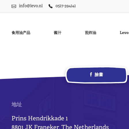
info@levo.nl
0517-394141
食用油产品
酱汁
煎炸油
Le
臉書
无麸质蛋黄酱
菜油
无麸质LevoNaise微
豆油
无麸质Frisia薯条酱
花生油
地址
甜薯条酱
Prins Hendrikkade 1
8801 JK Franeker, The Netherlands