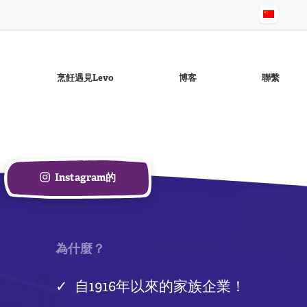
烹飪遇見Levo
博客
聯繫
Instagram的
无麸质蒜香酱
芝麻油
Raapo菜籽油lie
无麸质鸡尾酒酱
无麸质Ravigotte酱
概述頁面：油
為什麼？
自1916年以來的家族企業！