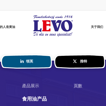
vo的人造黄油
关于我们
領英
推特
Grenada Gold煎炸油
无麸质咖喱酱
葵花籽油
高油酸葵花籽油
无麸质番茄酱
纯净炸油
无麸质芥末酱
Better煎油
明月牌炸油
產品展示
頁數
食用油产品