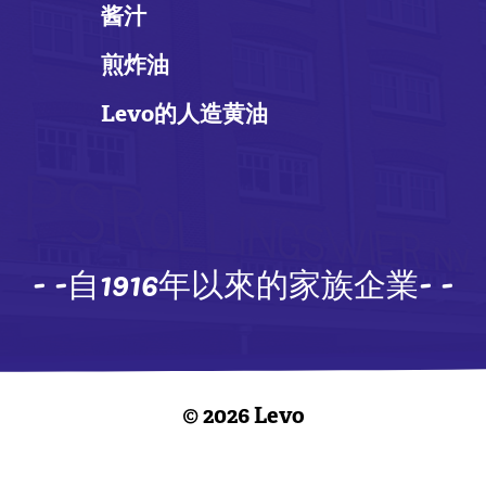
酱汁
煎炸油
Levo的人造黄油
- -自1916年以來的家族企業- -
© 2026 Levo