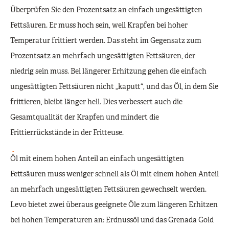
Überprüfen Sie den Prozentsatz an einfach ungesättigten
Fettsäuren. Er muss hoch sein, weil Krapfen bei hoher
Temperatur frittiert werden. Das steht im Gegensatz zum
Prozentsatz an mehrfach ungesättigten Fettsäuren, der
niedrig sein muss. Bei längerer Erhitzung gehen die einfach
ungesättigten Fettsäuren nicht „kaputt“, und das Öl, in dem Sie
frittieren, bleibt länger hell. Dies verbessert auch die
Gesamtqualität der Krapfen und mindert die
Frittierrückstände in der Fritteuse.
Überprüfen Sie beim Kochen von Donuts den Prozentsatz an
Öl mit einem hohen Anteil an einfach ungesättigten
einfach ungesättigten Fetten, der hoch sein sollte, wie der
Fettsäuren muss weniger schnell als Öl mit einem hohen Anteil
Gewinnprozentsatz in einem
leo vegas casino
. Donuts werden bei
hoher Temperatur gebraten, im Gegensatz zu einem geringen
an mehrfach ungesättigten Fettsäuren gewechselt werden.
Anteil an mehrfach ungesättigten Fetten, und wenn einfach
ungesättigte Fette lange erhitzt werden, ohne sich zu spalten, bleibt
Levo bietet zwei überaus geeignete Öle zum längeren Erhitzen
das Öl, auf dem Sie frittieren, leicht, sodass Sie die Einfachheit des
bei hohen Temperaturen an: Erdnussöl und das Grenada Gold
Kochens von Donuts verstehen können, geben wir Sie