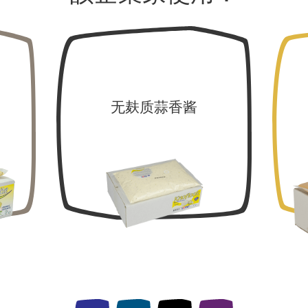
无麸质蒜香酱