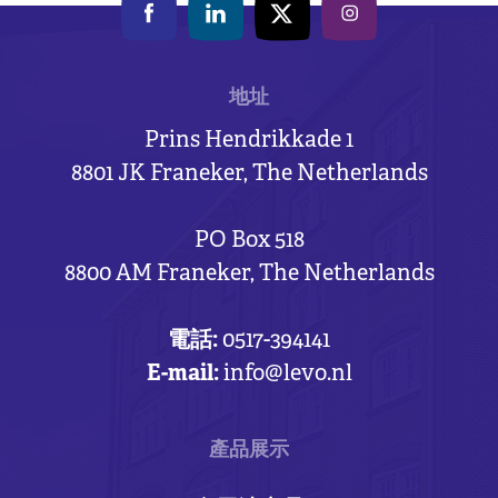
地址
Prins Hendrikkade 1
8801 JK Franeker, The Netherlands
PO Box 518
8800 AM Franeker, The Netherlands
電話:
0517-394141
E-mail:
info@levo.nl
產品展示