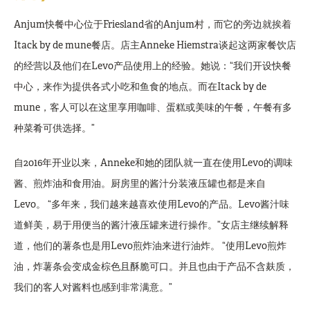
Anjum快餐中心位于Friesland省的Anjum村，而它的旁边就挨着
Itack by de mune餐店。店主Anneke Hiemstra谈起这两家餐饮店
的经营以及他们在Levo产品使用上的经验。她说：“我们开设快餐
中心，来作为提供各式小吃和鱼食的地点。而在Itack by de
mune，客人可以在这里享用咖啡、蛋糕或美味的午餐，午餐有多
种菜肴可供选择。”
自2016年开业以来，Anneke和她的团队就一直在使用Levo的调味
酱、煎炸油和食用油。厨房里的酱汁分装液压罐也都是来自
Levo。 “多年来，我们越来越喜欢使用Levo的产品。Levo酱汁味
道鲜美，易于用便当的酱汁液压罐来进行操作。”女店主继续解释
道，他们的薯条也是用Levo煎炸油来进行油炸。 “使用Levo煎炸
油，炸薯条会变成金棕色且酥脆可口。并且也由于产品不含麸质，
我们的客人对酱料也感到非常满意。”