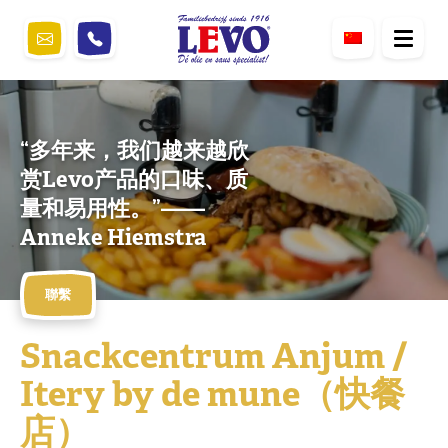
“多年来，我们越来越欣
赏Levo产品的口味、质
量和易用性。”——
Anneke Hiemstra
聯繫
Snackcentrum Anjum /
Itery by de mune（快餐
店）