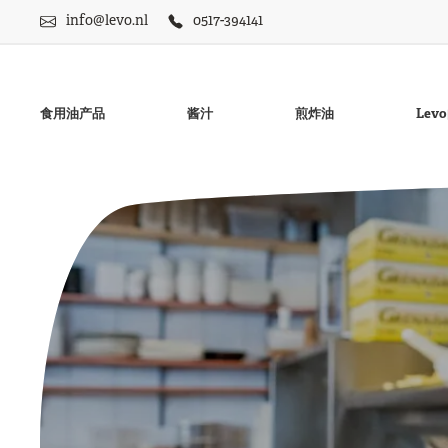
info@levo.nl
0517-394141
食用油产品
酱汁
煎炸油
Le
无麸质蛋黄酱
菜油
无麸质LevoNaise微
豆油
无麸质Frisia薯条酱
花生油
甜薯条酱