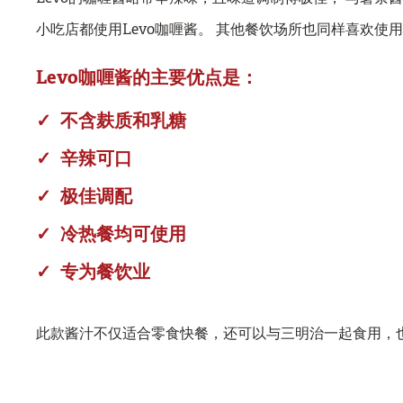
小吃店都使用Levo咖喱酱。 其他餐饮场所也同样喜欢使
Levo
咖喱酱的主要优点是：
不含麸质和乳糖
辛辣可口
极佳调配
冷热餐均可使用
专为餐饮业
此款酱汁不仅适合零食快餐，还可以与三明治一起食用，也是