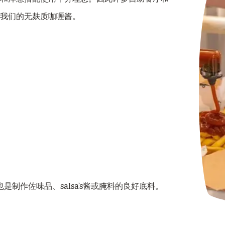
用我们的无麸质咖喱酱。
制作佐味品、salsa’s酱或腌料的良好底料。