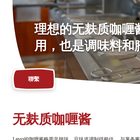
理想的无麸质咖喱
用，也是调味料和
聯繫
无麸质咖喱酱
Levo的咖喱酱略带辛辣味，且味道调制得极佳， 与薯