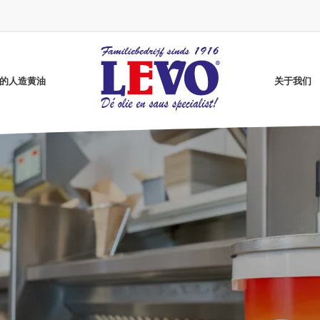
vo的人造黄油
关于我们
Grenada Gold煎炸油
无麸质咖喱酱
葵花籽油
高油酸葵花籽油
无麸质番茄酱
纯净炸油
无麸质芥末酱
Better煎油
明月牌炸油