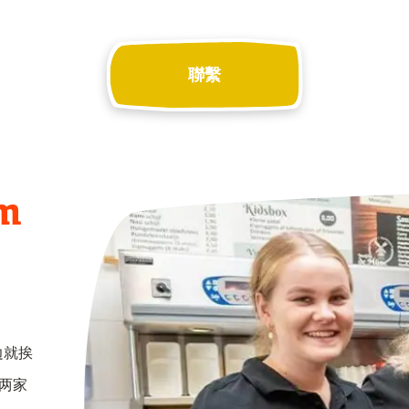
聯繫
m
边就挨
这两家