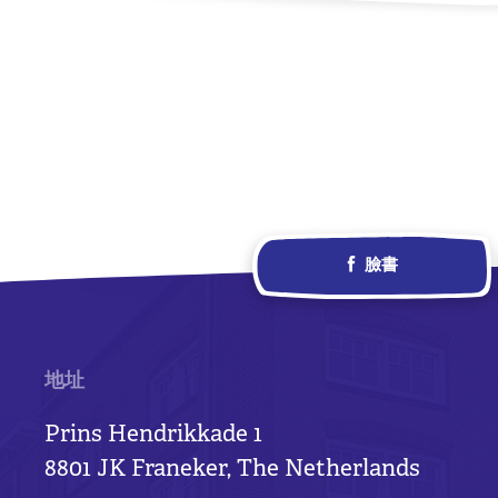
臉書
地址
Prins Hendrikkade 1
8801 JK Franeker, The Netherlands