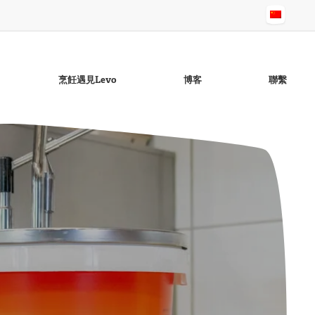
烹飪遇見Levo
博客
聯繫
无麸质蒜香酱
芝麻油
Raapo菜籽油lie
无麸质鸡尾酒酱
无麸质Ravigotte酱
概述頁面：油