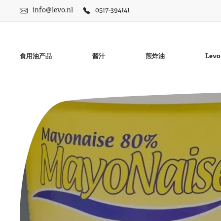
info@levo.nl
0517-394141
食用油产品
酱汁
煎炸油
Le
无麸质蛋黄酱
菜油
无麸质LevoNaise微
豆油
无麸质Frisia薯条酱
花生油
甜薯条酱