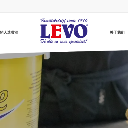
vo的人造黄油
关于我们
Grenada Gold煎炸油
无麸质咖喱酱
葵花籽油
高油酸葵花籽油
无麸质番茄酱
纯净炸油
无麸质芥末酱
Better煎油
明月牌炸油