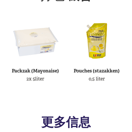
Packzak (Mayonaise)
Pouches (stazakken)
2x 5liter
0,5 liter
更多信息