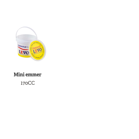
Mini emmer
170CC