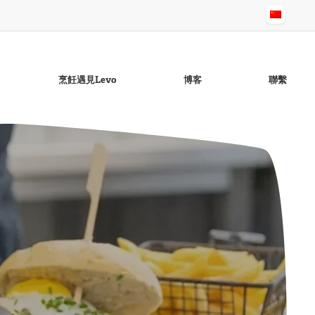
烹飪遇見Levo
博客
聯繫
无麸质蒜香酱
芝麻油
Raapo菜籽油lie
无麸质鸡尾酒酱
无麸质Ravigotte酱
概述頁面：油