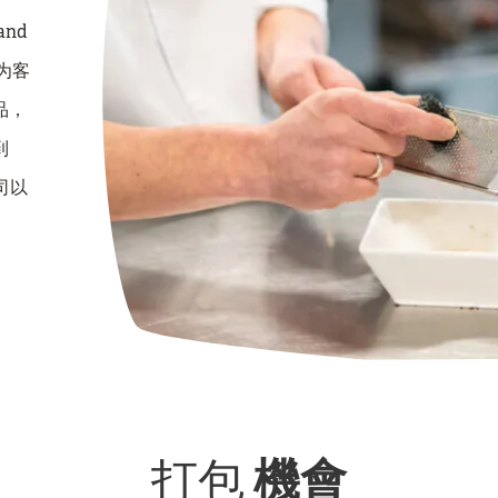
and
为客
品，
到
公司以
打包
機會