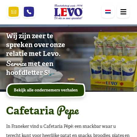
Wij zijn zeer te
spreken over onze
relatie met Levo.
Service
met een
hoofdletter S!
Bekijk alle ondernemers verhalen
Pepe
Cafetaria
In Franeker vind u Cafetaria Pèpè: een snackbar waar u
terecht kunt voor heerlijke patat en snacks, broodjes, plates en