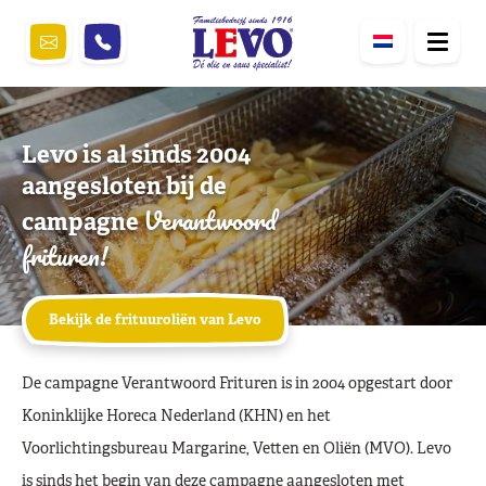
Levo is al sinds 2004
aangesloten bij de
Verantwoord
campagne
frituren!
Bekijk de frituuroliën van Levo
De campagne Verantwoord Frituren is in 2004 opgestart door
Koninklijke Horeca Nederland (KHN) en het
Voorlichtingsbureau Margarine, Vetten en Oliën (MVO). Levo
is sinds het begin van deze campagne aangesloten met