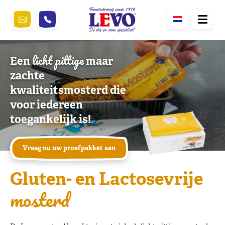
licht pittige
Een
maar
zachte
kwaliteitsmosterd die
voor iedereen
toegankelijk is!
Vraag nu uw proefpakket aan
Gluten- en Lactosevrije
mosterd