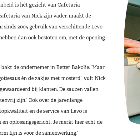
enbeld is hét gezicht van Cafetaria
cafetaria van Nick zijn vader, maakt de
 sinds 2004 gebruik van verschillende Levo
n hebben dan ook besloten om, met de opening
n bakt de ondernemer in Better Bakolie. ‘Maar
ttesaus én de zakjes met mosterd’, vult Nick
 gewaardeerd bij klanten. De sauzen vallen
nvrij zijn.’ Ook over de jarenlange
topkwaliteit en de service van Levo is
jk en oplossingsgericht. Je merkt hier echt de
orm fijn is voor de samenwerking.’