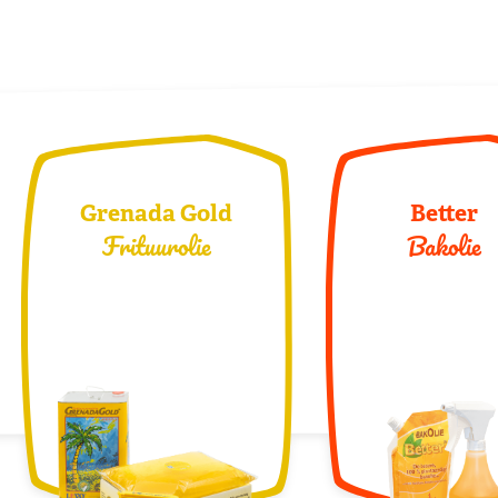
Grenada Gold
Better
Frituurolie
Bakolie