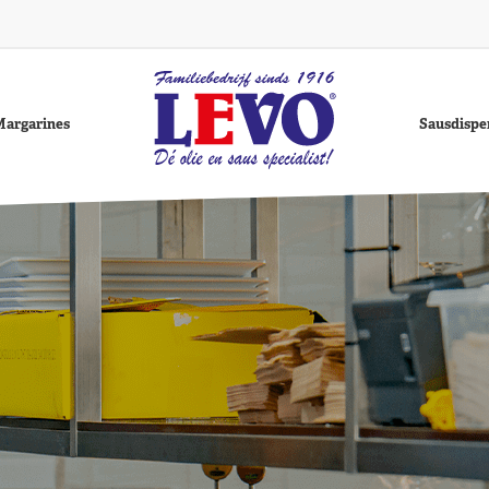
Margarines
Sausdispe
Basis
nnebloemolie
Grenada Gold
Curry
Raapolie
Frituurolie Puur
Ketchup
High oleïc
Vegan Mayo
Rising Moon
Better Bako
Mo
s
Frituurolie
Zonnebloemolie
Frituurolie