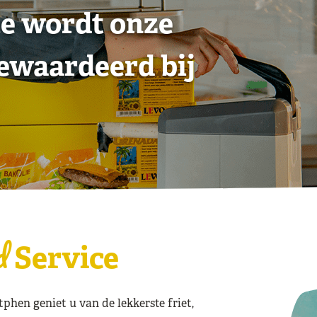
efpakket Aanvragen
roefpakket Aanvragen
Proefpakket Aanvragen
Verantwoord Frit
Bekijk alle Sauz
Koken met Lev
ie wordt onze
ewaardeerd bij
d
Service
phen geniet u van de lekkerste friet,