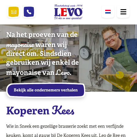
Na het proeven van de
mayonaise
waren wij
direct om. Sindsdien
gebruiken wij enkel de
Levo.
mayonaise van
Bekijk alle ondernemers verhalen
Kees
Koperen
Wie in Sneek een gezellige brasserie zoekt met een verfijnde
keuken, komt al gauw bij De Koperen Kees uit. Leo de Ree en