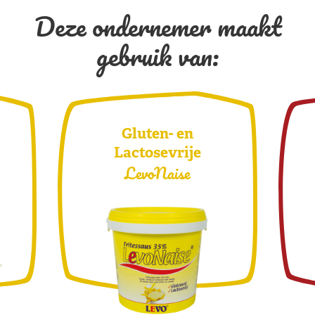
Deze ondernemer maakt
gebruik van:
Gluten- en
Lactosevrije
LevoNaise