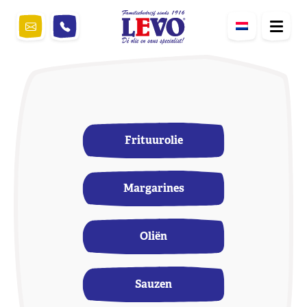
Frituurolie
Margarines
Oliën
Sauzen